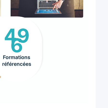
49
4
6
9
6
Formations
référencées