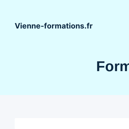
Aller
au
contenu
Vienne-formations.fr
Form