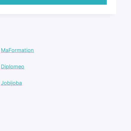
MaFormation
Diplomeo
Jobijoba